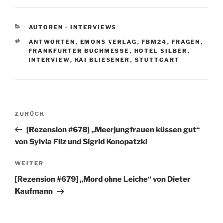
KATEGORIEN
AUTOREN - INTERVIEWS
SCHLAGWÖRTER
ANTWORTEN
,
EMONS VERLAG
,
FBM24
,
FRAGEN
,
FRANKFURTER BUCHMESSE
,
HOTEL SILBER
,
INTERVIEW
,
KAI BLIESENER
,
STUTTGART
Beitragsnavigation
Vorheriger
ZURÜCK
Beitrag
[Rezension #678] „Meerjungfrauen küssen gut“
von Sylvia Filz und Sigrid Konopatzki
Nächster
WEITER
Beitrag
[Rezension #679] „Mord ohne Leiche“ von Dieter
Kaufmann