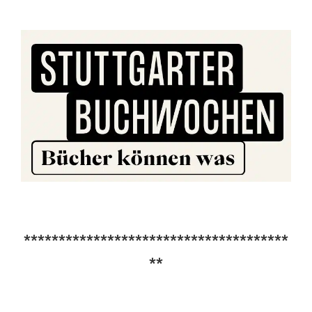
**************************************
**