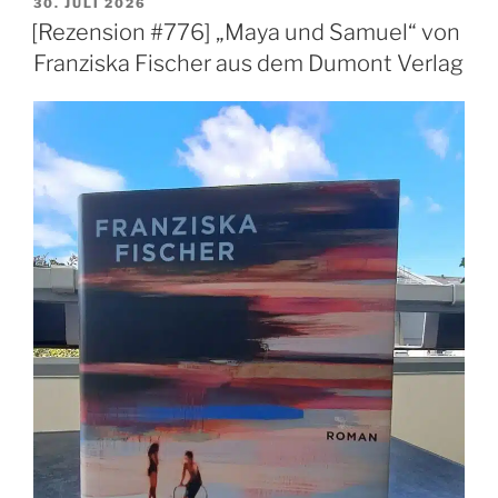
VERÖFFENTLICHT
30. JULI 2026
AM
[Rezension #776] „Maya und Samuel“ von
Franziska Fischer aus dem Dumont Verlag