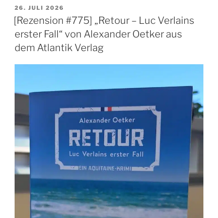
VERÖFFENTLICHT
26. JULI 2026
AM
[Rezension #775] „Retour – Luc Verlains
erster Fall“ von Alexander Oetker aus
dem Atlantik Verlag