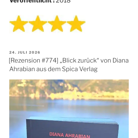
Veröffentlicht :
2018
VERÖFFENTLICHT
24. JULI 2026
AM
[Rezension #774] „Blick zurück“ von Diana
Ahrabian aus dem Spica Verlag