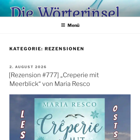
Zum
Inhalt
springen
Menü
KATEGORIE:
REZENSIONEN
VERÖFFENTLICHT
2. AUGUST 2026
AM
[Rezension #777] „Creperie mit
Meerblick“ von Maria Resco