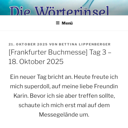
Zum
Inhalt
springen
Menü
VERÖFFENTLICHT
21. OKTOBER 2025
VON
BETTINA LIPPENBERGER
AM
[Frankfurter Buchmesse] Tag 3 –
18. Oktober 2025
Ein neuer Tag bricht an. Heute freute ich
mich superdoll, auf meine liebe Freundin
Karin. Bevor ich sie aber treffen sollte,
schaute ich mich erst mal auf dem
Messegelände um.