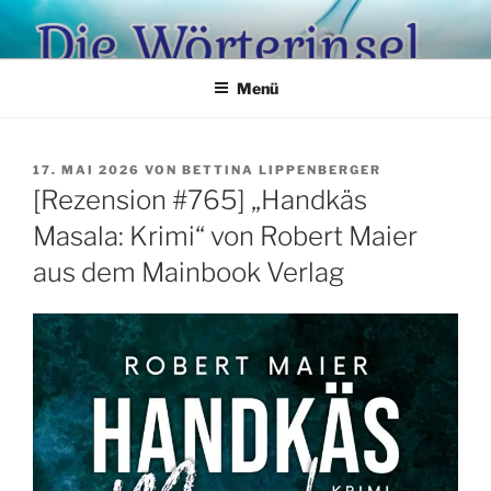
Zum
Inhalt
springen
Menü
VERÖFFENTLICHT
17. MAI 2026
VON
BETTINA LIPPENBERGER
AM
[Rezension #765] „Handkäs
Masala: Krimi“ von Robert Maier
aus dem Mainbook Verlag