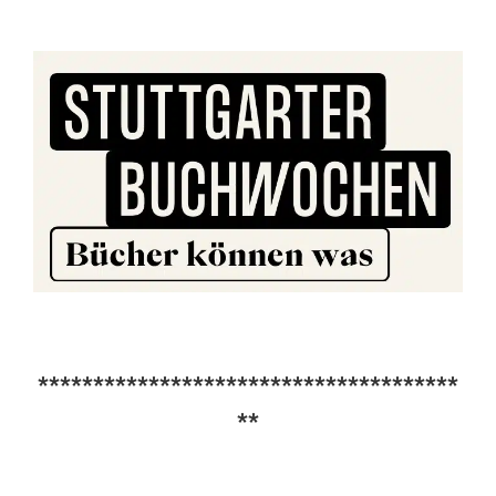
**************************************
**