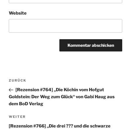
Website
Beitragsnavigation
Vorheriger
ZURÜCK
Beitrag
[Rezension #764] „Die Köchin vom Hofgut
Goldstein: Der Weg zum Glück“ von Gabi Haug aus
dem BoD Verlag
Nächster
WEITER
Beitrag
[Rezension #766] „Die drei ??? und die schwarze