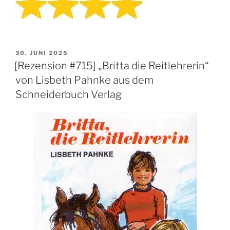
VERÖFFENTLICHT
30. JUNI 2025
AM
[Rezension #715] „Britta die Reitlehrerin“
von Lisbeth Pahnke aus dem
Schneiderbuch Verlag