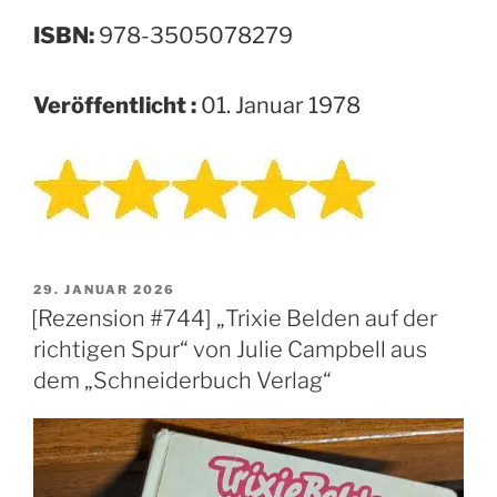
ISBN:
‎978-3505078279
Veröffentlicht :
01. Januar 1978
VERÖFFENTLICHT
29. JANUAR 2026
AM
[Rezension #744] „Trixie Belden auf der
richtigen Spur“ von Julie Campbell aus
dem „Schneiderbuch Verlag“