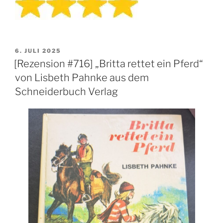
VERÖFFENTLICHT
6. JULI 2025
AM
[Rezension #716] „Britta rettet ein Pferd“
von Lisbeth Pahnke aus dem
Schneiderbuch Verlag