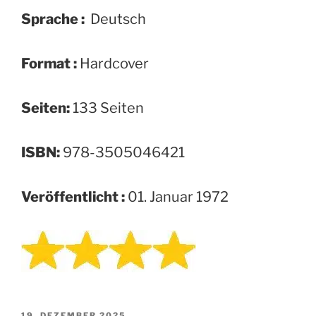
Sprache :
‎ Deutsch
Format :
‎Hardcover
Seiten:
133 Seiten
ISBN:
‎978-3505046421
Veröffentlicht :
01. Januar 1972
VERÖFFENTLICHT
19. DEZEMBER 2025