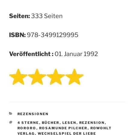
Seiten:
333 Seiten
ISBN:
978-3499129995
Veröffentlicht :
01. Januar 1992
KATEGORIEN
REZENSIONEN
SCHLAGWÖRTER
4 STERNE
,
BÜCHER
,
LESEN
,
REZENSION
,
RORORO
,
ROSAMUNDE PILCHER
,
ROWOHLT
VERLAG
,
WECHSELSPIEL DER LIEBE