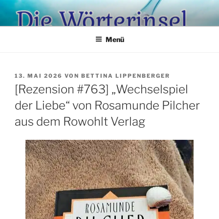
Zum
Inhalt
springen
Menü
VERÖFFENTLICHT
13. MAI 2026
VON
BETTINA LIPPENBERGER
AM
[Rezension #763] „Wechselspiel
der Liebe“ von Rosamunde Pilcher
aus dem Rowohlt Verlag