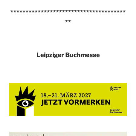
**************************************
**
Leipziger Buchmesse