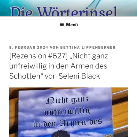
Zum
Inhalt
springen
Menü
VERÖFFENTLICHT
8. FEBRUAR 2024
VON
BETTINA LIPPENBERGER
AM
[Rezension #627] „Nicht ganz
unfreiwillig in den Armen des
Schotten“ von Seleni Black