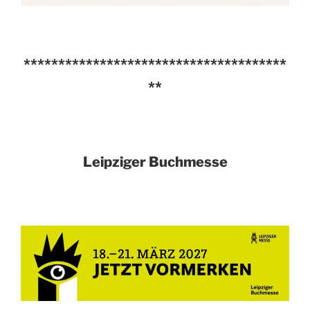
**************************************
**
Leipziger Buchmesse