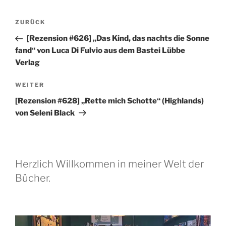
Beitragsnavigation
Vorheriger
ZURÜCK
Beitrag
[Rezension #626] „Das Kind, das nachts die Sonne
fand“ von Luca Di Fulvio aus dem Bastei Lübbe
Verlag
Nächster
WEITER
Beitrag
[Rezension #628] „Rette mich Schotte“ (Highlands)
von Seleni Black
Herzlich Willkommen in meiner Welt der
Bücher.