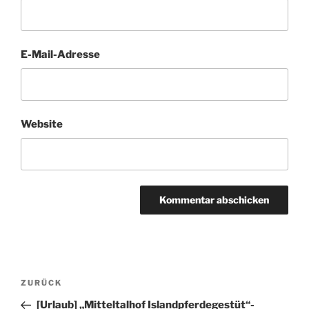
E-Mail-Adresse
Website
Beitragsnavigation
Vorheriger
ZURÜCK
Beitrag
[Urlaub] „Mitteltalhof Islandpferdegestüt“-