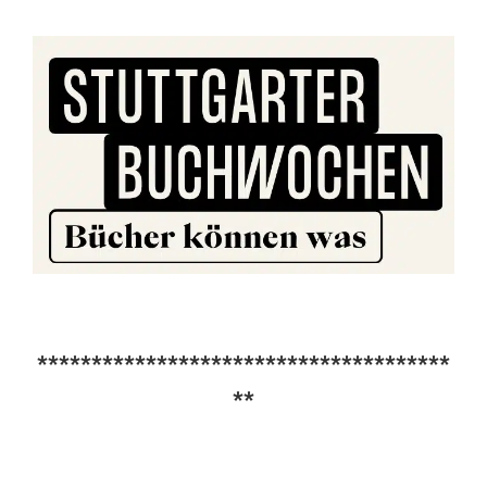
**************************************
**