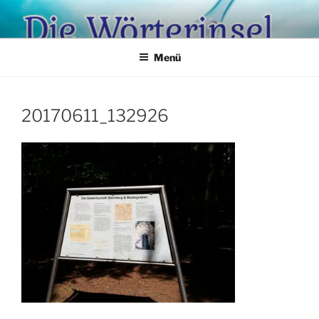
Zum
Inhalt
springen
Menü
20170611_132926