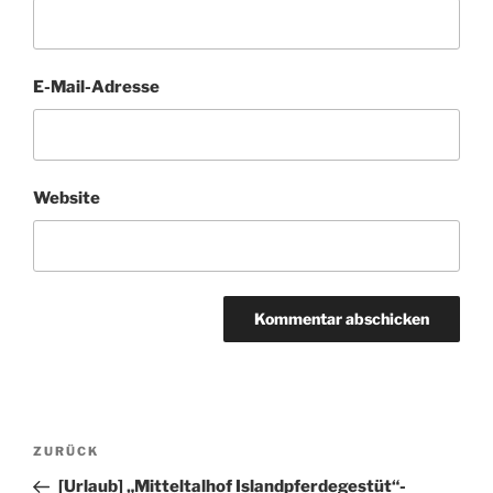
E-Mail-Adresse
Website
Beitragsnavigation
Vorheriger
ZURÜCK
Beitrag
[Urlaub] „Mitteltalhof Islandpferdegestüt“-