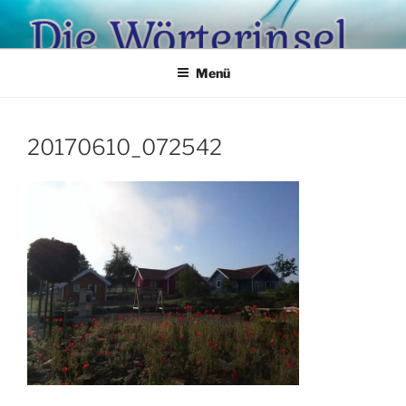
Zum
Inhalt
springen
Menü
20170610_072542