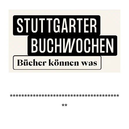
**************************************
**