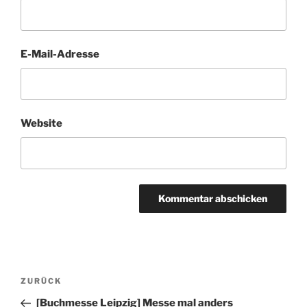
E-Mail-Adresse
Website
Beitragsnavigation
Vorheriger
ZURÜCK
Beitrag
[Buchmesse Leipzig] Messe mal anders