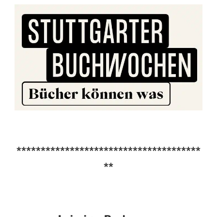
**************************************
**