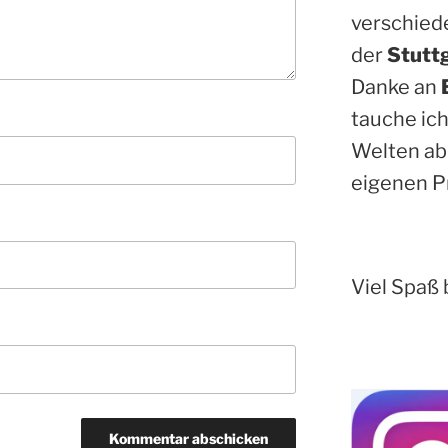
verschied
der
Stutt
Danke an
tauche ich
Welten ab
eigenen P
Viel Spaß 