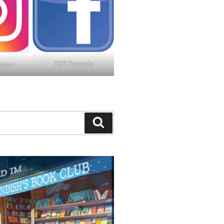
767 Freunde
lower
Suchen