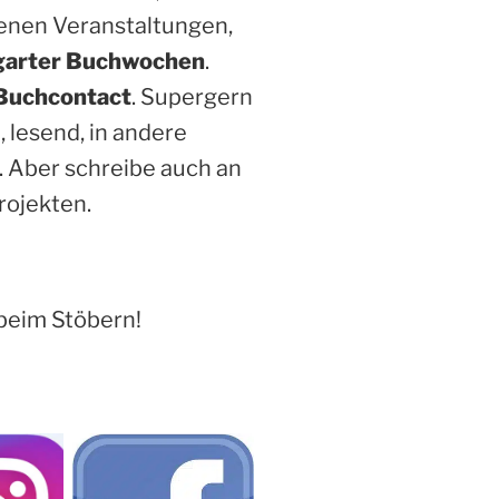
enen Veranstaltungen,
garter Buchwochen
.
Buchcontact
. Supergern
, lesend, in andere
. Aber schreibe auch an
rojekten.
beim Stöbern!