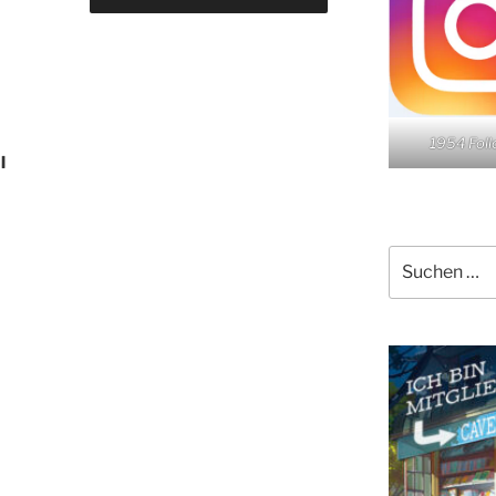
1954 Fol
l
Suchen
nach: