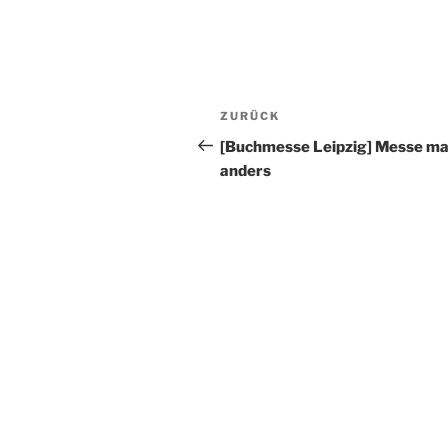
Beitragsnavigation
Vorheriger
ZURÜCK
Beitrag
[Buchmesse Leipzig] Messe ma
anders