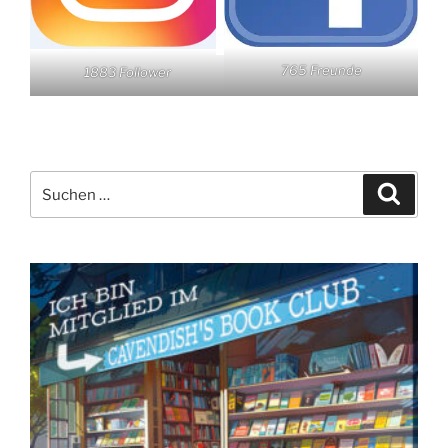
765 Freunde
1883 Follower
Suchen
Suche
nach: