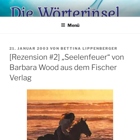
Zum
Inhalt
springen
Menü
VERÖFFENTLICHT
21. JANUAR 2003
VON
BETTINA LIPPENBERGER
AM
[Rezension #2] „Seelenfeuer“ von
Barbara Wood aus dem Fischer
Verlag