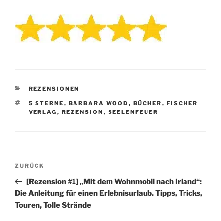
KATEGORIEN
REZENSIONEN
SCHLAGWÖRTER
5 STERNE
,
BARBARA WOOD
,
BÜCHER
,
FISCHER
VERLAG
,
REZENSION
,
SEELENFEUER
Beitragsnavigation
Vorheriger
ZURÜCK
Beitrag
[Rezension #1] „Mit dem Wohnmobil nach Irland“:
Die Anleitung für einen Erlebnisurlaub. Tipps, Tricks,
Touren, Tolle Strände