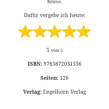
Reime.
Dafür vergebe ich heute:
5
von 5
ISBN:
9783872031556
Seiten:
126
Verlag:
Engelhorn Verlag