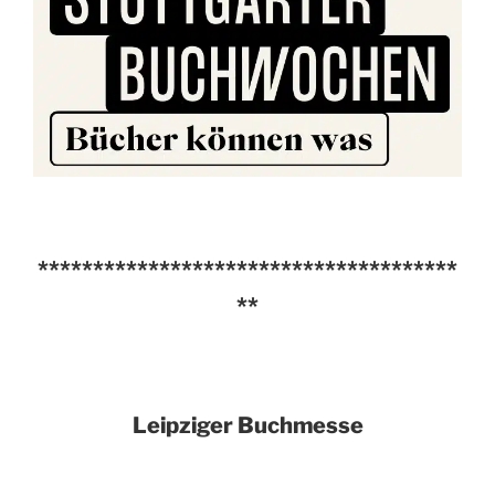
**************************************
**
Leipziger Buchmesse