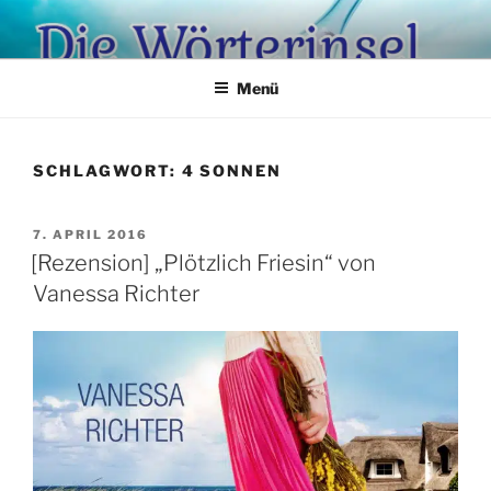
Zum
Inhalt
springen
Menü
SCHLAGWORT:
4 SONNEN
VERÖFFENTLICHT
7. APRIL 2016
AM
[Rezension] „Plötzlich Friesin“ von
Vanessa Richter