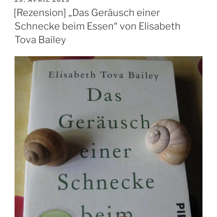
29. APRIL 2015
AM
[Rezension] „Das Geräusch einer
Schnecke beim Essen“ von Elisabeth
Tova Bailey