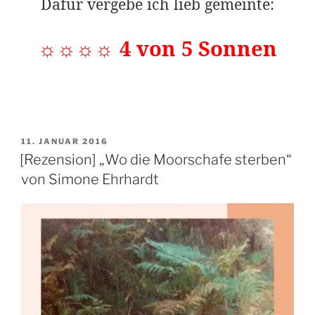
Dafür vergebe ich lieb gemeinte:
☼☼☼☼ 4 von 5 Sonnen
VERÖFFENTLICHT
11. JANUAR 2016
AM
[Rezension] „Wo die Moorschafe sterben“
von Simone Ehrhardt