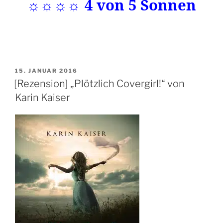
☼☼☼☼ 4 von 5 Sonnen
VERÖFFENTLICHT
15. JANUAR 2016
AM
[Rezension] „Plötzlich Covergirl!“ von
Karin Kaiser