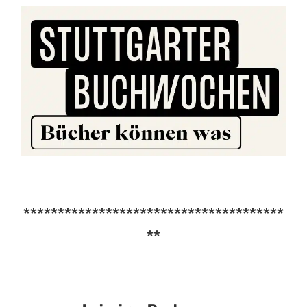
**************************************
**