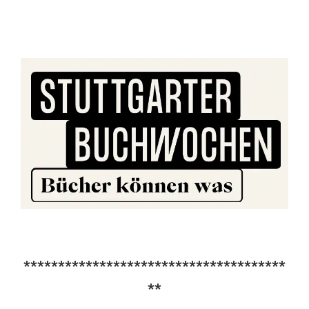
**************************************
**