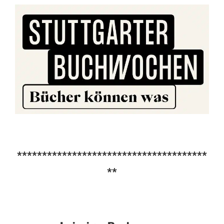
**************************************
**