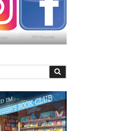
767 Freunde
lower
Suchen