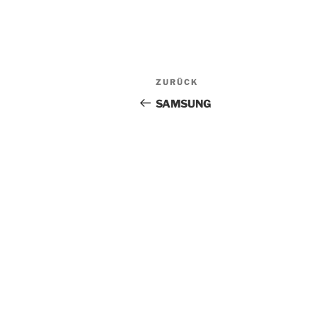
Beitragsnavigation
Vorheriger
ZURÜCK
Beitrag
SAMSUNG