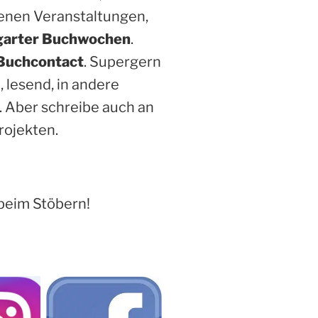
enen Veranstaltungen,
garter Buchwochen
.
Buchcontact
. Supergern
, lesend, in andere
. Aber schreibe auch an
rojekten.
beim Stöbern!