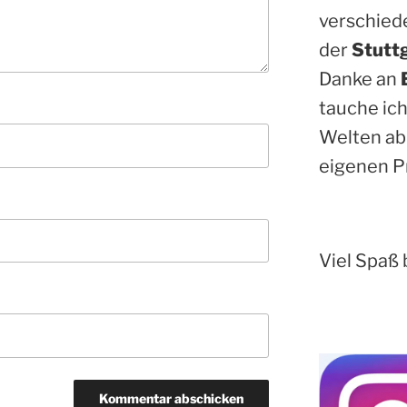
verschied
der
Stutt
Danke an
tauche ich
Welten ab
eigenen P
Viel Spaß 