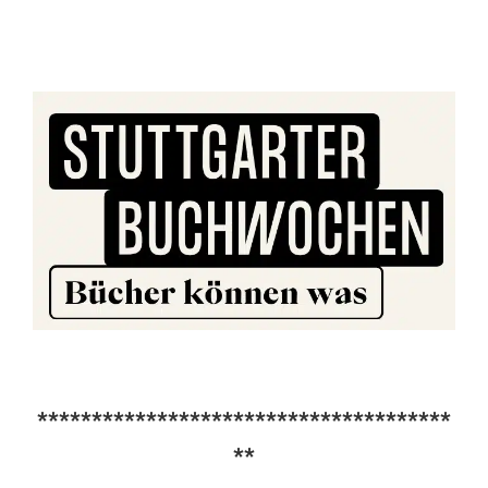
**************************************
**