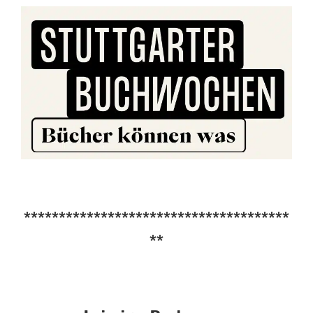
**************************************
**