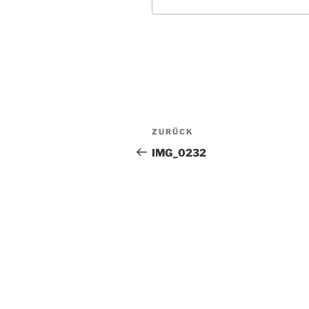
Beitragsnavigation
Vorheriger
ZURÜCK
Beitrag
IMG_0232