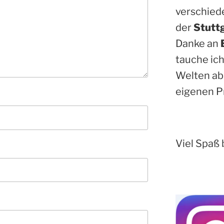
verschied
der
Stutt
Danke an
tauche ich
Welten ab
eigenen P
Viel Spaß 