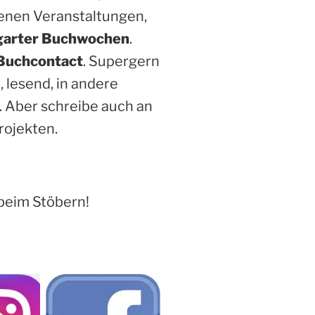
enen Veranstaltungen,
garter Buchwochen
.
Buchcontact
. Supergern
, lesend, in andere
. Aber schreibe auch an
rojekten.
beim Stöbern!