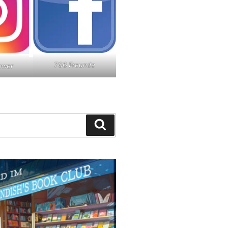
766 Freunde
lower
Suchen