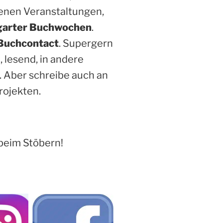
enen Veranstaltungen,
garter Buchwochen
.
Buchcontact
. Supergern
, lesend, in andere
. Aber schreibe auch an
rojekten.
beim Stöbern!