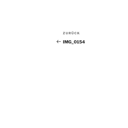
Beitragsnavigation
Vorheriger
ZURÜCK
Beitrag
IMG_0154