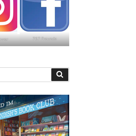
767 Freunde
lower
Suchen