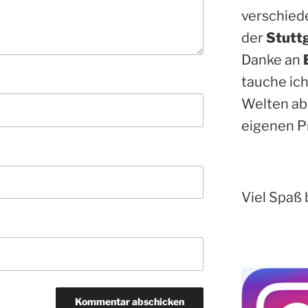
verschied
der
Stutt
Danke an
tauche ich
Welten ab
eigenen P
Viel Spaß 