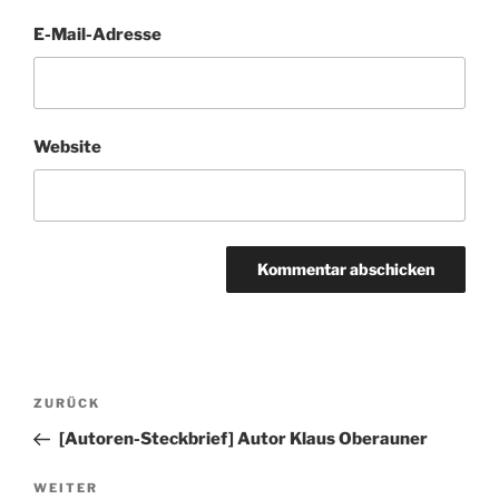
E-Mail-Adresse
Website
Beitragsnavigation
Vorheriger
ZURÜCK
Beitrag
[Autoren-Steckbrief] Autor Klaus Oberauner
Nächster
WEITER