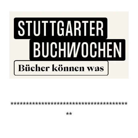
**************************************
**