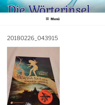
Zum
Inhalt
springen
Menü
20180226_043915