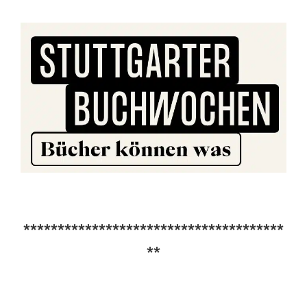
**************************************
**