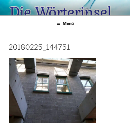
Zum
Inhalt
springen
Menü
20180225_144751