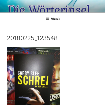
Zum
Inhalt
springen
Menü
20180225_123548