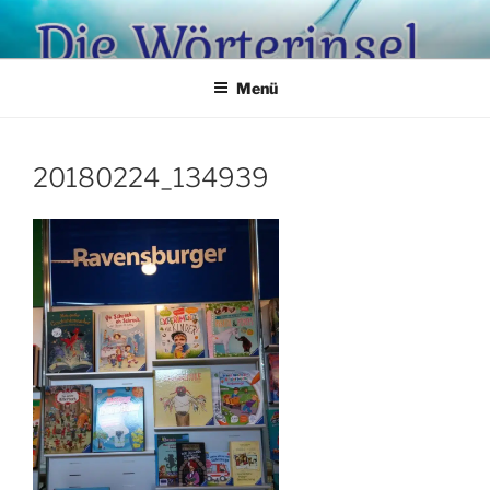
Zum
Inhalt
springen
Menü
20180224_134939