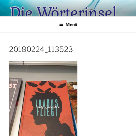
Zum
Inhalt
springen
Menü
20180224_113523