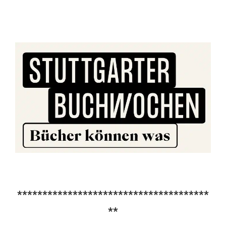
**************************************
**