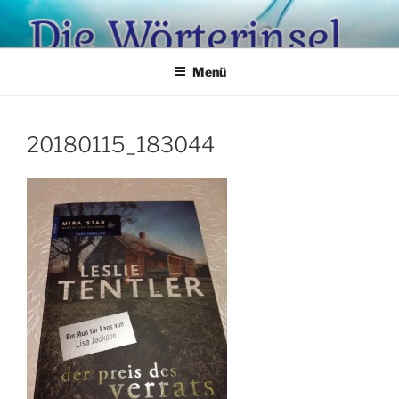
Zum
Inhalt
springen
Menü
20180115_183044