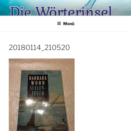
Zum
Inhalt
springen
Menü
20180114_210520