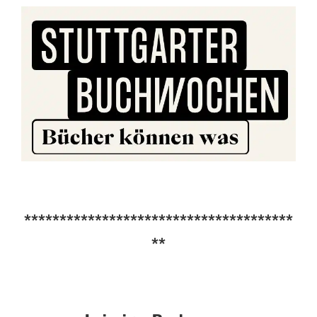
**************************************
**