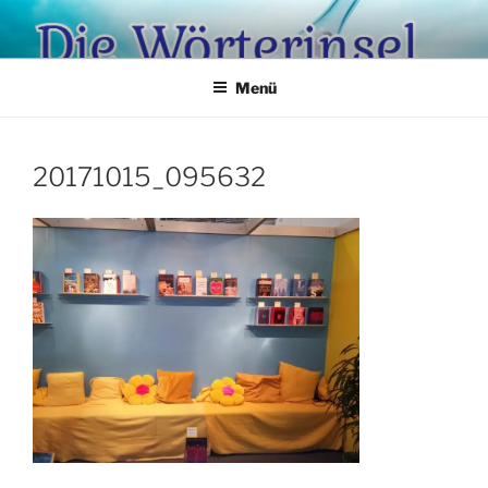
Zum
Inhalt
springen
Menü
20171015_095632