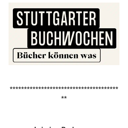
**************************************
**