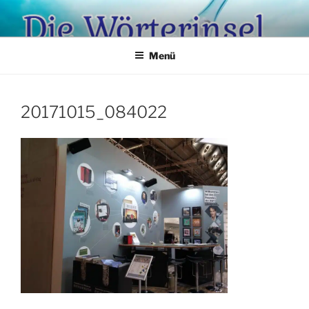
Zum
Inhalt
springen
Menü
20171015_084022