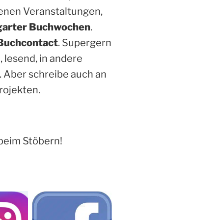
enen Veranstaltungen,
garter Buchwochen
.
Buchcontact
. Supergern
, lesend, in andere
. Aber schreibe auch an
rojekten.
beim Stöbern!