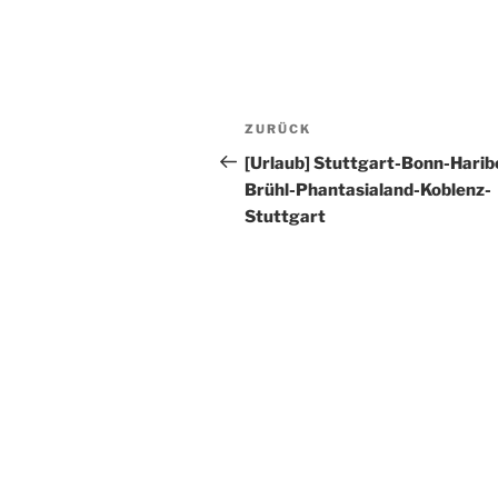
Beitragsnavigation
Vorheriger
ZURÜCK
Beitrag
[Urlaub] Stuttgart-Bonn-Harib
Brühl-Phantasialand-Koblenz-
Stuttgart