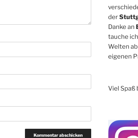
verschied
der
Stutt
Danke an
tauche ich
Welten ab
eigenen P
Viel Spaß 