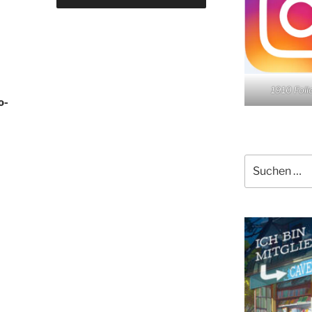
1910 Fol
o-
Suchen
nach: