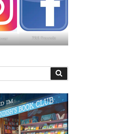
766 Freunde
lower
Suchen