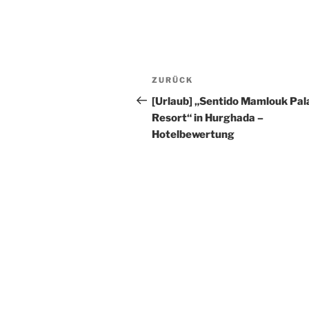
Beitragsnavigation
Vorheriger
ZURÜCK
Beitrag
[Urlaub] „Sentido Mamlouk Pal
Resort“ in Hurghada –
Hotelbewertung