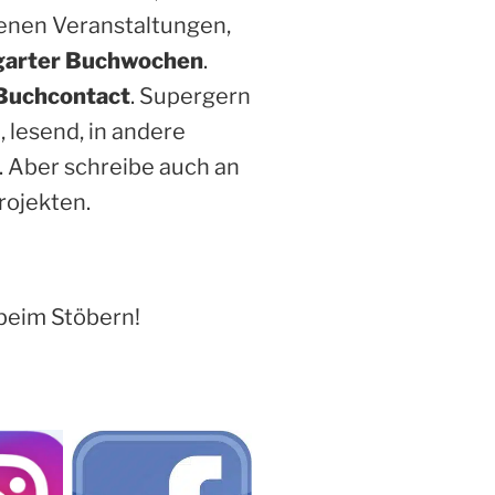
enen Veranstaltungen,
garter Buchwochen
.
Buchcontact
. Supergern
, lesend, in andere
. Aber schreibe auch an
rojekten.
beim Stöbern!