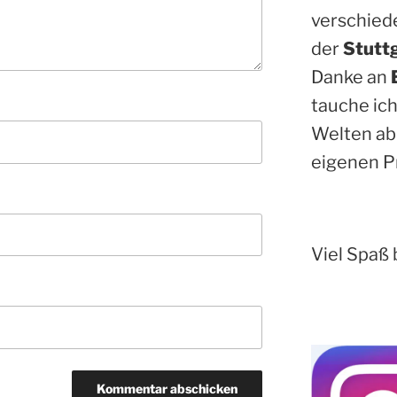
verschied
der
Stutt
Danke an
tauche ich
Welten ab
eigenen P
Viel Spaß 