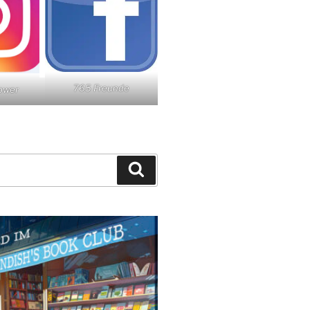
765 Freunde
lower
Suchen