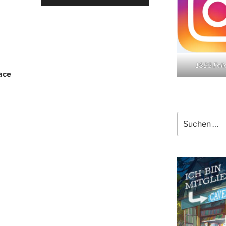
1883 Fol
ace
Suchen
nach: