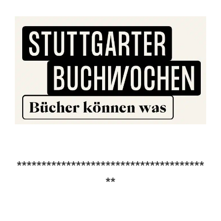
**************************************
**