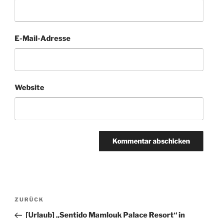
E-Mail-Adresse
Website
Beitragsnavigation
Vorheriger
ZURÜCK
Beitrag
[Urlaub] „Sentido Mamlouk Palace Resort“ in