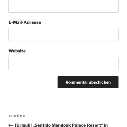
E-Mail-Adresse
Website
Beitragsnavigation
Vorheriger
ZURÜCK
Beitrag
[Urlaub] „Sentido Mamlouk Palace Resort“ in