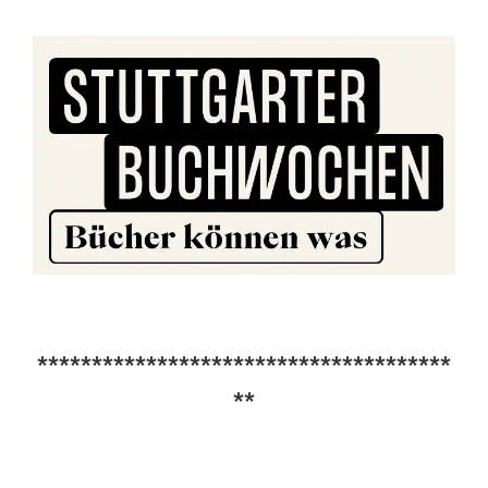
**************************************
**