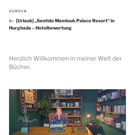
Beitragsnavigation
Vorheriger
ZURÜCK
Beitrag
[Urlaub] „Sentido Mamlouk Palace Resort“ in
Hurghada – Hotelbewertung
Herzlich Willkommen in meiner Welt der
Bücher.