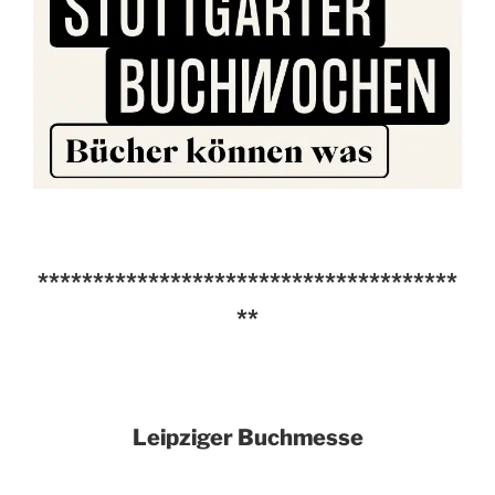
**************************************
**
Leipziger Buchmesse