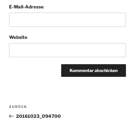
E-Mail-Adresse
Website
Beitragsnavigation
Vorheriger
ZURÜCK
Beitrag
20161023_094700