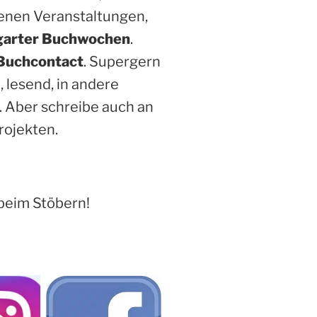
enen Veranstaltungen,
garter Buchwochen
.
Buchcontact
. Supergern
, lesend, in andere
. Aber schreibe auch an
rojekten.
beim Stöbern!