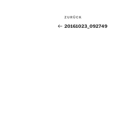
Beitragsnavigation
Vorheriger
ZURÜCK
Beitrag
20161023_092749