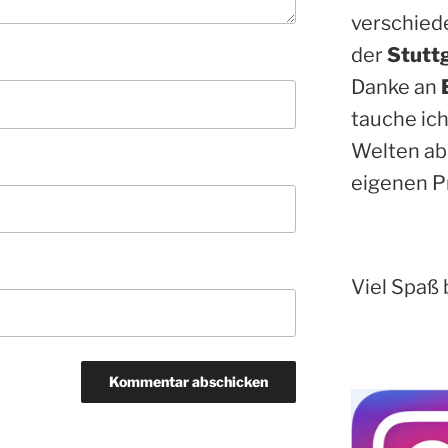
verschied
der
Stutt
Danke an
tauche ich
Welten ab
eigenen P
Viel Spaß 