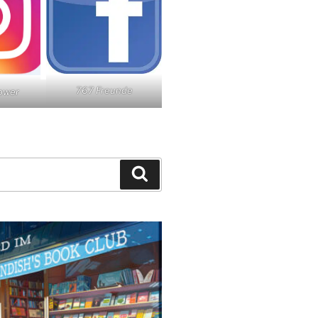
767 Freunde
lower
Suchen