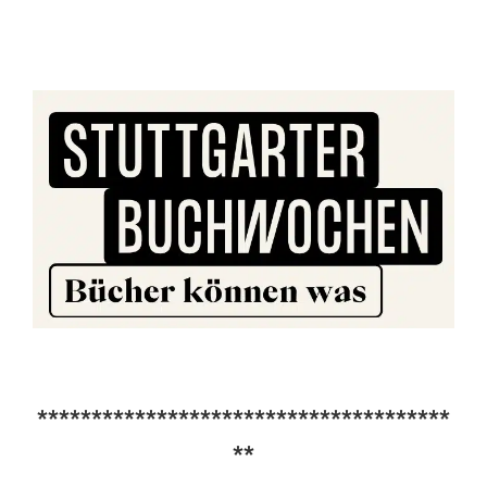
**************************************
**