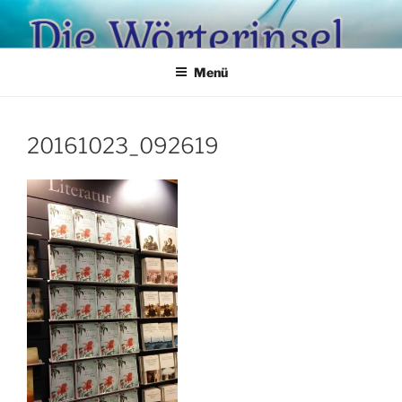
Zum
Inhalt
springen
Menü
20161023_092619