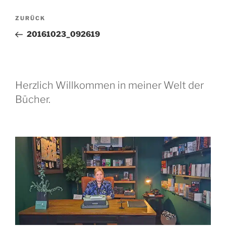
Beitragsnavigation
Vorheriger
ZURÜCK
Beitrag
20161023_092619
Herzlich Willkommen in meiner Welt der
Bücher.