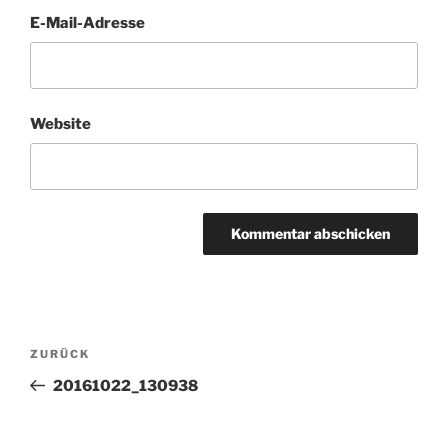
E-Mail-Adresse
Website
Beitragsnavigation
Vorheriger
ZURÜCK
Beitrag
20161022_130938