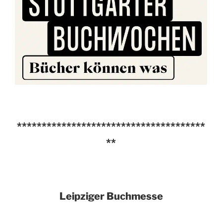
**************************************
**
Leipziger Buchmesse