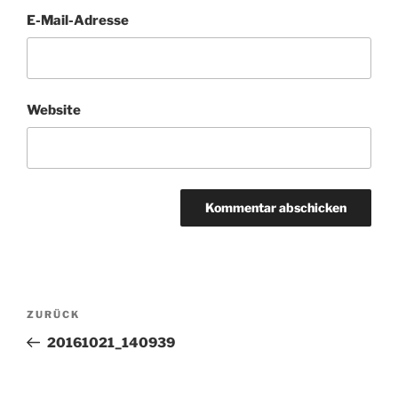
E-Mail-Adresse
Website
Beitragsnavigation
Vorheriger
ZURÜCK
Beitrag
20161021_140939