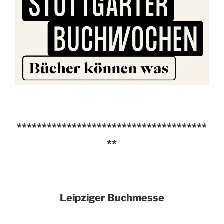
**************************************
**
Leipziger Buchmesse