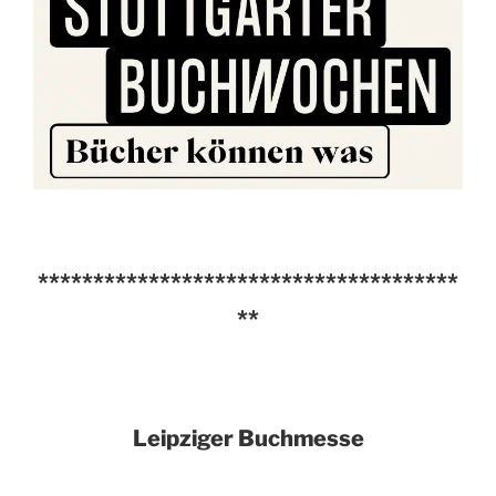
**************************************
**
Leipziger Buchmesse