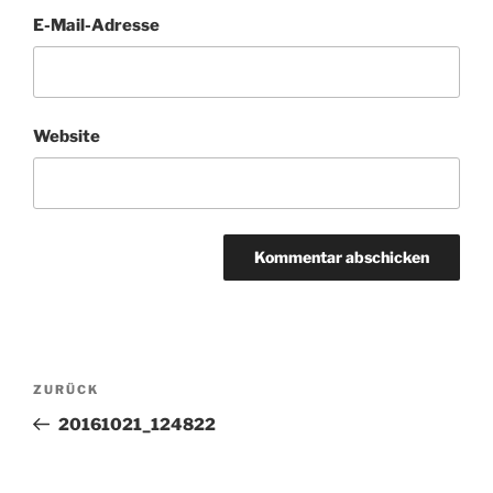
E-Mail-Adresse
Website
Beitragsnavigation
Vorheriger
ZURÜCK
Beitrag
20161021_124822