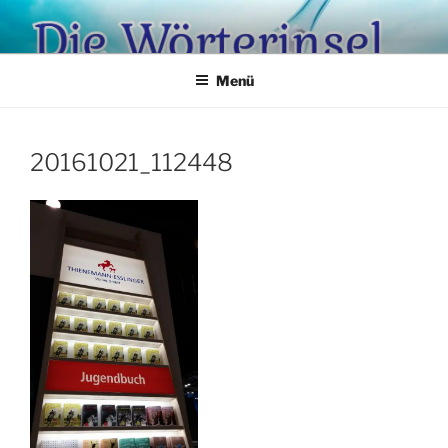
Zum
Inhalt
springen
Menü
20161021_112448