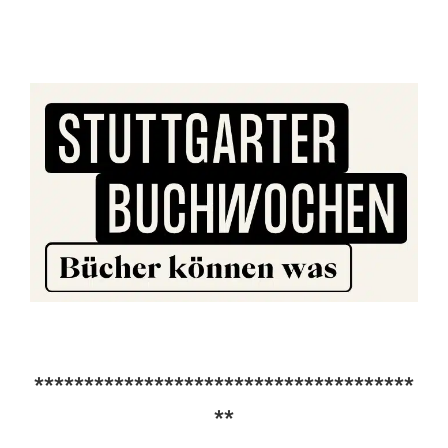
**************************************
**