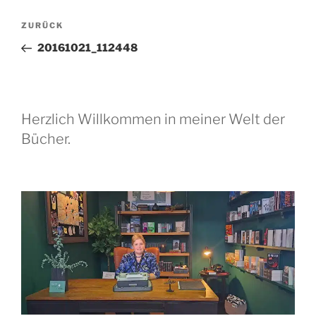
Beitragsnavigation
Vorheriger
ZURÜCK
Beitrag
20161021_112448
Herzlich Willkommen in meiner Welt der
Bücher.