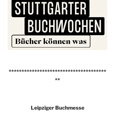
**************************************
**
Leipziger Buchmesse