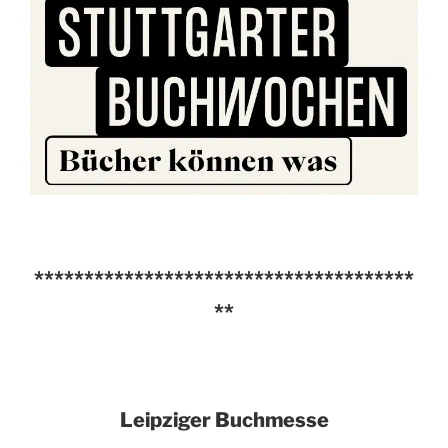
**************************************
**
Leipziger Buchmesse