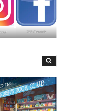
767 Freunde
lower
Suchen