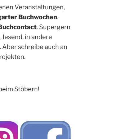
enen Veranstaltungen,
garter Buchwochen
.
Buchcontact
. Supergern
, lesend, in andere
. Aber schreibe auch an
rojekten.
beim Stöbern!