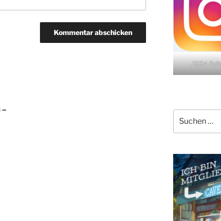
1954 Fol
 –
Suchen
nach: