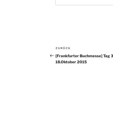
Beitragsnavigation
Vorheriger
ZURÜCK
Beitrag
[Frankfurter Buchmesse] Tag 3
18.Oktober 2015