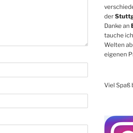
verschied
der
Stutt
Danke an
tauche ich
Welten ab
eigenen P
Viel Spaß 