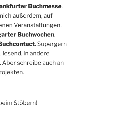
ankfurter Buchmesse
.
 mich außerdem, auf
enen Veranstaltungen,
garter Buchwochen
.
Buchcontact
. Supergern
, lesend, in andere
. Aber schreibe auch an
rojekten.
beim Stöbern!