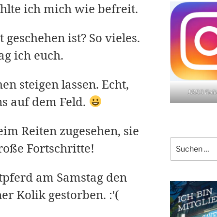
lte ich mich wie befreit.
t geschehen ist? So vieles.
ag ich euch.
n steigen lassen. Echt,
1883 Fol
ns auf dem Feld.
eim Reiten zugesehen, sie
Suchen
oße Fortschritte!
nach:
eitpferd am Samstag den
er Kolik gestorben. :'(