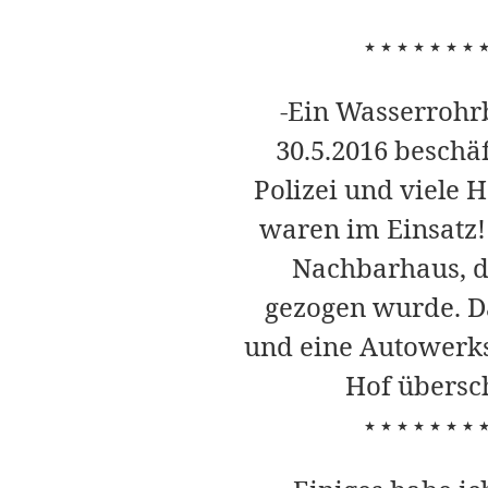
⋆⋆⋆⋆⋆⋆⋆
-Ein Wasserrohr
30.5.2016 beschä
Polizei und viele 
waren im Einsatz!
Nachbarhaus, da
gezogen wurde. Da
und eine Autowerks
Hof übers
⋆⋆⋆⋆⋆⋆⋆