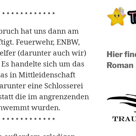
⋆⋆⋆⋆⋆⋆⋆⋆⋆⋆⋆⋆⋆
bruch hat uns dann am
ftigt. Feuerwehr, ENBW,
Helfer (darunter auch wir)
Hier fi
 Es handelte sich um das
Roman
s in Mittleidenschaft
runter eine Schlosserei
tatt die im angrenzenden
chwemmt wurden.
⋆⋆⋆⋆⋆⋆⋆⋆⋆⋆⋆⋆⋆