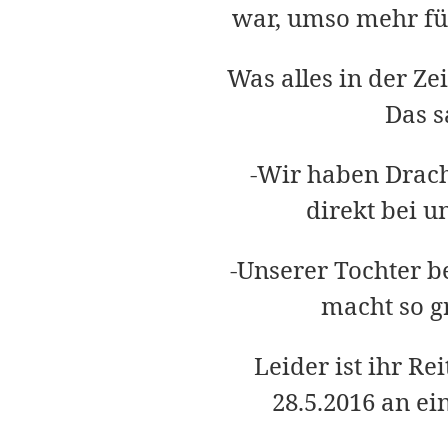
war, umso mehr füh
Was alles in der Zei
Das s
-Wir haben Drache
direkt bei u
-Unserer Tochter b
macht so gr
Leider ist ihr R
28.5.2016 an ein