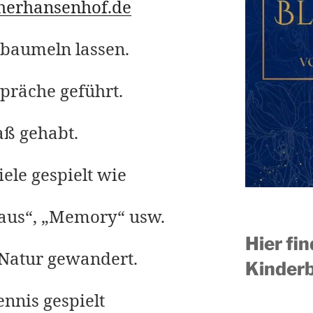
herhansenhof.de
 baumeln lassen.
präche geführt.
aß gehabt.
iele gespielt wie
raus“, „Memory“ usw.
Hier fi
 Natur gewandert.
Kinderb
ennis gespielt