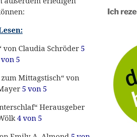
ch außerdem erledigen
können:
Ich reze
Lesen:
 von Claudia Schröder
5
von 5
 zum Mittagstisch“ von
 Mayer
5 von 5
nterschlaf“ Herausgeber
 Wölk
4 von 5
von Emily A. Almond
5 von