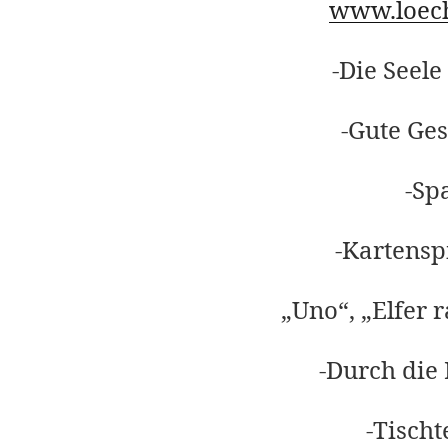
www.loec
-Die Seele
-Gute Ges
-Sp
-Kartensp
„Uno“, „Elfer 
-Durch die
-Tischt