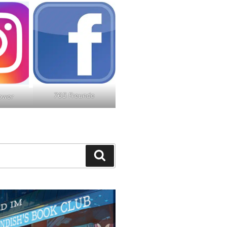
765 Freunde
lower
Suchen