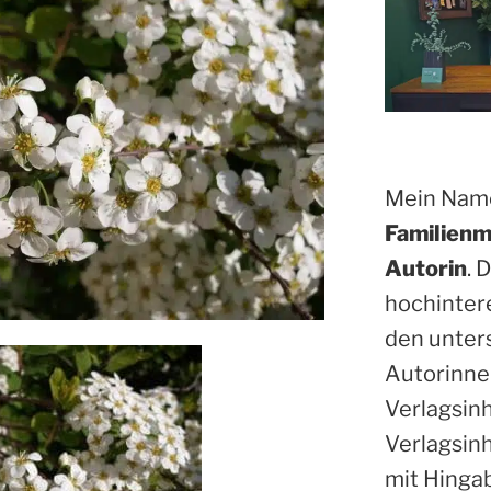
Mein Name
Familienm
Autorin
. 
hochinter
den unter
Autorinne
Verlagsin
Verlagsinh
mit Hinga