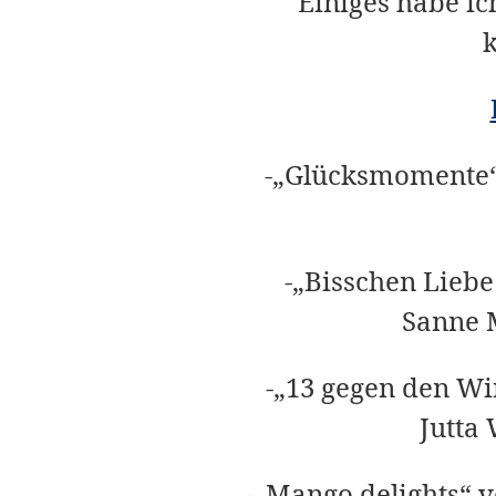
Einiges habe i
-„Glücksmomente“
-„Bisschen Liebe
Sanne
-„13 gegen den Wi
Jutta
-„Mango delights“ 