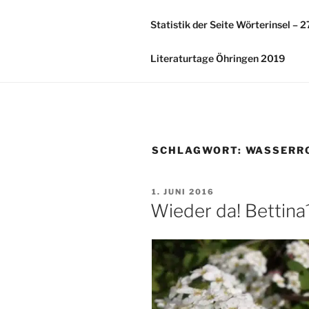
Zum
Inhalt
Statistik der Seite Wörterinsel – 
springen
Literaturtage Öhringen 2019
SCHLAGWORT:
WASSERR
VERÖFFENTLICHT
1. JUNI 2016
AM
Wieder da! Bettina´