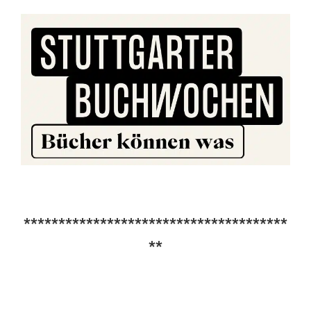
**************************************
**